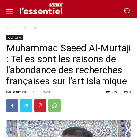
Accueil
A La Une
A La Une
Muhammad Saeed Al-Murtaji
: Telles sont les raisons de
l’abondance des recherches
françaises sur l’art islamique
Par
Ahmed
-
18 juin 2024
229
0