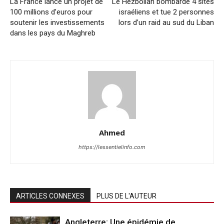
La France lance un projet de
Le Hezbollah bombarde 4 sites
100 millions d’euros pour
israéliens et tue 2 personnes
soutenir les investissements
lors d’un raid au sud du Liban
dans les pays du Maghreb
Ahmed
https://lessentielinfo.com
ARTICLES CONNEXES
PLUS DE L'AUTEUR
Angleterre: Une épidémie de