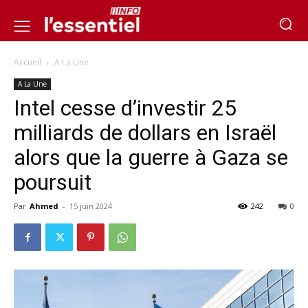
Accueil
A La Une
A La Une
Intel cesse d’investir 25
milliards de dollars en Israël
alors que la guerre à Gaza se
poursuit
Par
Ahmed
-
15 juin 2024
242
0