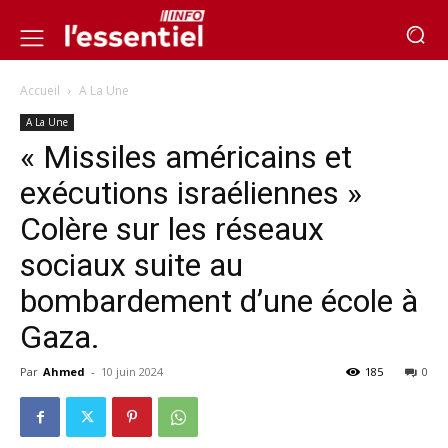
Accueil
A La Une
A La Une
« Missiles américains et
exécutions israéliennes »
Colère sur les réseaux
sociaux suite au
bombardement d’une école à
Gaza.
Par
Ahmed
-
10 juin 2024
185
0