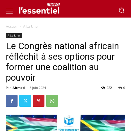
Accueil
A La Une
A La Une
Le Congrès national africain
réfléchit à ses options pour
former une coalition au
pouvoir
Par
Ahmed
-
5 juin 2024
222
0