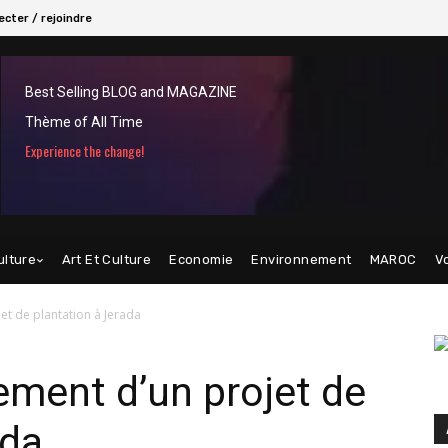
cter / rejoindre
Best Selling BLOG and MAGAZINE
Thème of All Time
Experience the change!
ulture
Art Et Culture
Economie
Environnement
MAROC
V
et de plantation à Jerada
ement d’un projet de
ada