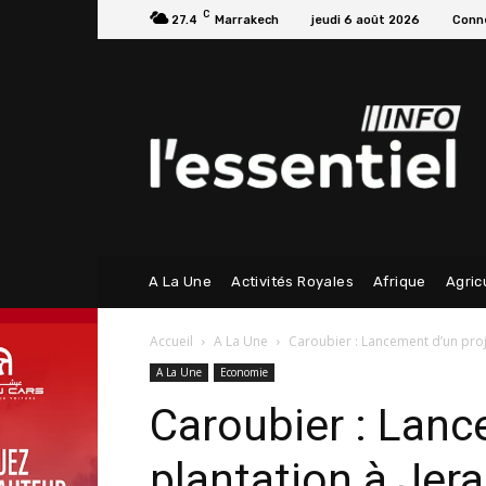
C
27.4
Marrakech
jeudi 6 août 2026
Conne
A La Une
Activités Royales
Afrique
Agric
Accueil
A La Une
Caroubier : Lancement d’un proj
A La Une
Economie
Caroubier : Lanc
plantation à Jer