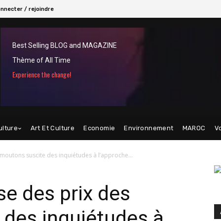
nnecter / rejoindre
Best Selling BLOG and MAGAZINE
Thème of All Time
Experience the change!
ulture
Art Et Culture
Economie
Environnement
MAROC
V
 moutons suscite des inquiétudes à l’approche...
se des prix des
 des inquiétudes à