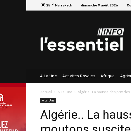
C
25
Marrakech
dimanche 9 août 2026
Co
A La Une
Activités Royales
Afrique
Agric
Accueil
A La Une
Algérie.. La hausse des prix des
A La Une
Algérie.. La haus
moutons suscite