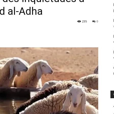
ïd al-Adha
235
0