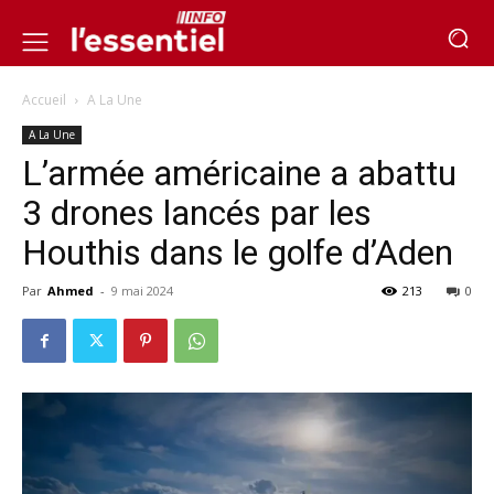
Accueil
A La Une
A La Une
L’armée américaine a abattu
3 drones lancés par les
Houthis dans le golfe d’Aden
Par
Ahmed
-
9 mai 2024
213
0