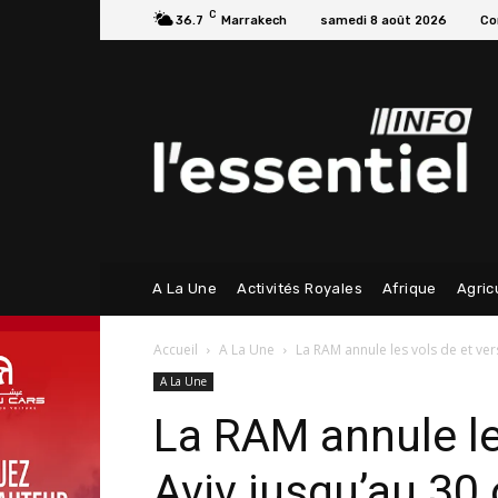
C
36.7
Marrakech
samedi 8 août 2026
Co
A La Une
Activités Royales
Afrique
Agric
Accueil
A La Une
La RAM annule les vols de et ver
A La Une
La RAM annule les
Aviv jusqu’au 30