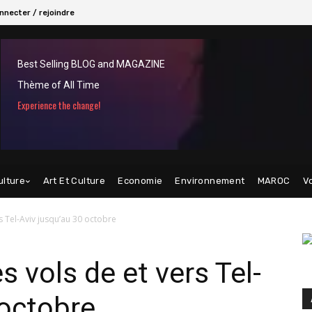
nnecter / rejoindre
Best Selling BLOG and MAGAZINE
Thème of All Time
Experience the change!
ulture
Art Et Culture
Economie
Environnement
MAROC
V
s Tel-Aviv jusqu’au 30 octobre
 vols de et vers Tel-
 octobre