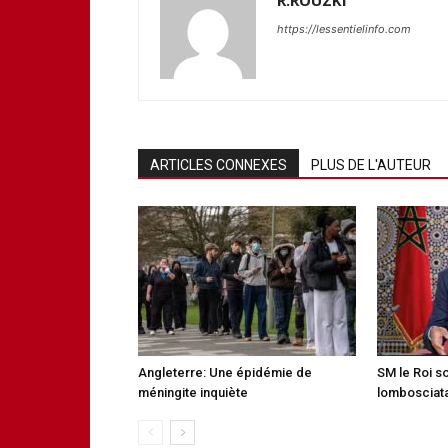
R.ROUZKI
https://lessentielinfo.com
ARTICLES CONNEXES
PLUS DE L'AUTEUR
Angleterre: Une épidémie de
SM le Roi s
méningite inquiète
lombosciata