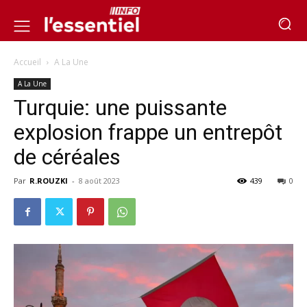
Accueil
A La Une
A La Une
Turquie: une puissante
explosion frappe un entrepôt
de céréales
Par
R.ROUZKI
-
8 août 2023
439
0