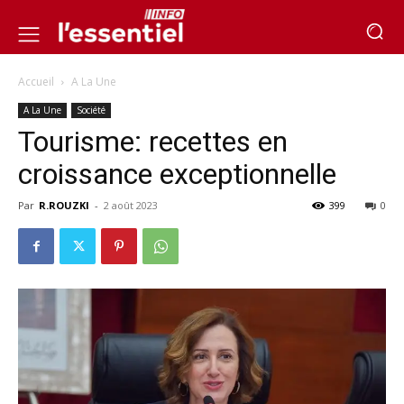
Accueil
A La Une
A La Une
Société
Tourisme: recettes en
croissance exceptionnelle
Par
R.ROUZKI
-
2 août 2023
399
0