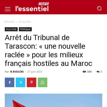
Accueil
A La Une
A La Une
Politique
Arrêt du Tribunal de
Tarascon: « une nouvelle
raclée » pour les milieux
français hostiles au Maroc
Par
R.ROUZKI
-
27 juin 2023
334
0