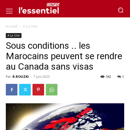
Accueil
A La Une
A La Une
Sous conditions .. les
Marocains peuvent se rendre
au Canada sans visas
Par
R.ROUZKI
-
7 juin 2023
362
0