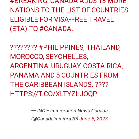
#BREAKING
: CANADA ADDS 13 MORE
NATIONS TO THE LIST OF COUNTRIES
ELIGIBLE FOR VISA-FREE TRAVEL
(ETA) TO
#CANADA
.
????????
#PHILIPPINES
, THAILAND,
MOROCCO, SEYCHELLES,
ARGENTINA, URUGUAY, COSTA RICA,
PANAMA AND 5 COUNTRIES FROM
THE CARIBBEAN ISLANDS. ????
HTTPS://T.CO/XLTYZLJOQP
— INC – Immigration News Canada
(@CanadaImmigra20)
June 6, 2023