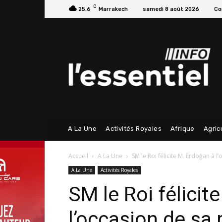
C
25.6
Marrakech
samedi 8 août 2026
Co
A La Une
Activités Royales
Afrique
Agric
Accueil
A La Une
SM le Roi félicite M. Erdoğan à l
A La Une
Activités Royales
SM le Roi félicit
l’occasion de sa 