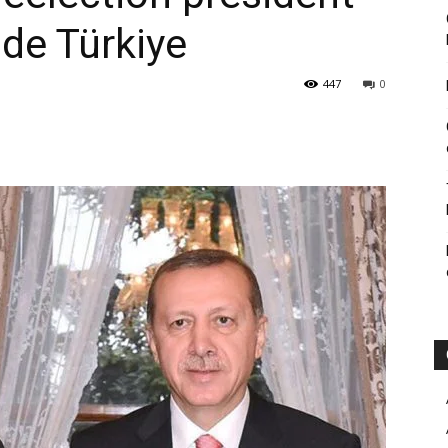
 de Türkiye
447
0