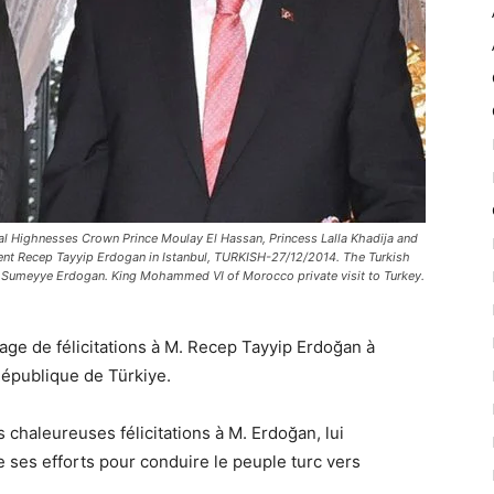
 Highnesses Crown Prince Moulay El Hassan, Princess Lalla Khadija and
dent Recep Tayyip Erdogan in Istanbul, TURKISH-27/12/2014. The Turkish
 Sumeyye Erdogan. King Mohammed VI of Morocco private visit to Turkey.
e de félicitations à M. Recep Tayyip Erdoğan à
République de Türkiye.
chaleureuses félicitations à M. Erdoğan, lui
e ses efforts pour conduire le peuple turc vers