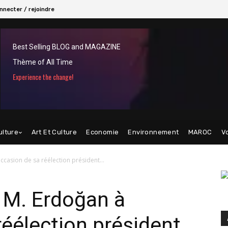
nnecter / rejoindre
Best Selling BLOG and MAGAZINE
Thème of All Time
Experience the change!
ulture
Art Et Culture
Economie
Environnement
MAROC
V
’occasion de sa réélection président...
e M. Erdoğan à
réélection président