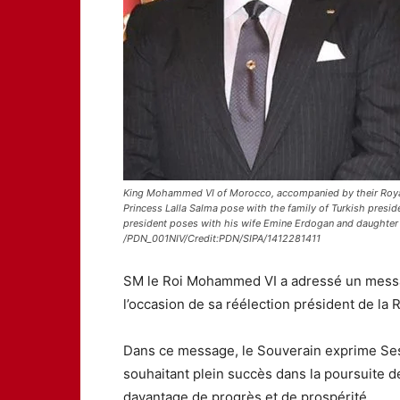
King Mohammed VI of Morocco, accompanied by their Royal
Princess Lalla Salma pose with the family of Turkish presi
president poses with his wife Emine Erdogan and daughter
/PDN_001NIV/Credit:PDN/SIPA/1412281411
SM le Roi Mohammed VI a adressé un messag
l’occasion de sa réélection président de la 
Dans ce message, le Souverain exprime Ses 
souhaitant plein succès dans la poursuite d
davantage de progrès et de prospérité.