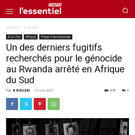
Accueil
A La Une
A La Une
Afrique
Presse Internationale
Un des derniers fugitifs
recherchés pour le génocide
au Rwanda arrêté en Afrique
du Sud
Par
R.ROUZKI
-
25 mai 2023
375
0