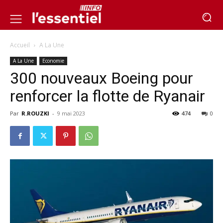
Accueil
A La Une
A La Une
Economie
300 nouveaux Boeing pour
renforcer la flotte de Ryanair
Par
R.ROUZKI
-
9 mai 2023
474
0